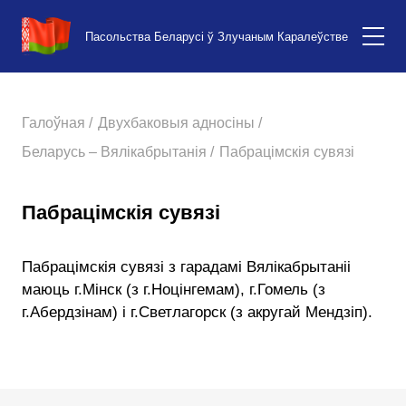
Пасольства Беларусі ў Злучаным Каралеўстве
Галоўная /
Двухбаковыя адносіны /
Беларусь – Вялікабрытанія /
Пабрацімскія сувязі
Пабрацімскія сувязі
Пабрацімскія сувязі з гарадамі Вялікабрытаніі
маюць г.Мінск (з г.Ноцінгемам), г.Гомель (з
г.Абердзінам) і г.Светлагорск (з акругай Мендзіп).