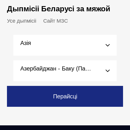
Дыпмісіі Беларусі за мяжой
Усе дыпмісіі
Сайт МЗС
Азія
Азербайджан - Баку (Пасольства)
Перайсці