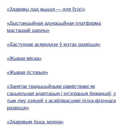
«Здаровы лад жыцця — для ўсіх!»
«Дыстанцыйная адукацыйная платформа
мастацкай школы»
«Даступнае асяроддзе ў мэтах развіцця»
«Жывая вёска»
«Жывая гісторыя»
«Занятак традыцыйнымі рамёствамі як
сацыяльная адаптацыя і інтэграцыя бежанцаў, у
тым ліку дзяцей з асаблівасцямі псіха-фізічнага
развіцця»
«Здаровым быць модна»