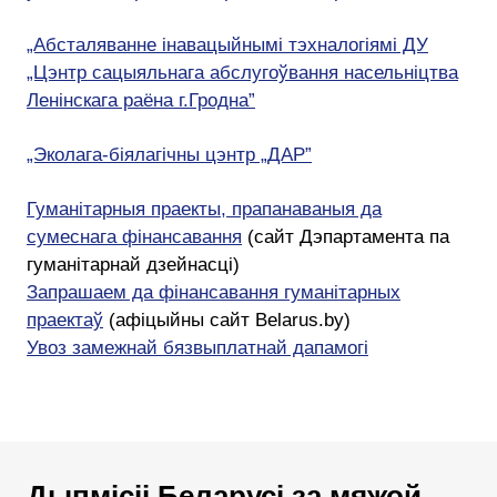
„Абсталяванне інавацыйнымі тэхналогіямі ДУ
„Цэнтр сацыяльнага абслугоўвання насельніцтва
Ленінскага раёна г.Гродна”
„Эколага-біялагічны цэнтр „ДАР”
Гуманітарныя праекты, прапанаваныя да
сумеснага фінансавання
(сайт Дэпартамента па
гуманітарнай дзейнасці)
Запрашаем да фінансавання гуманітарных
праектаў
(афіцыйны сайт Belarus.by)
Увоз замежнай бязвыплатнай дапамогі
Дыпмісіі Беларусі за мяжой