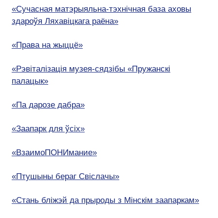
«Сучасная матэрыяльна-тэхнічная база аховы
здароўя Ляхавіцкага раёна»
«Права на жыццё»
«Рэвіталізація музея-сядзібы «Пружанскі
палацык»
«Па дарозе дабра»
«Заапарк для ўсіх»
«ВзаимоПОНИмание»
«Птушыны бераг Свіслачы»
«Стань бліжэй да прыроды з Мінскім заапаркам»