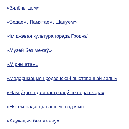
«Зялёны дом»
«Ведаем. Памятаем. Шануем»
«Іміджавая культура горада Гродна”
«Музей без межаў»
«Мірны атам»
«Мадэрнізацыя Гродзенскай выставачнай залы»
«Нам ўзрост для гастроляў не перашкода»
«Нясем радасць нашым людзям»
«Адукацыя без межаў»