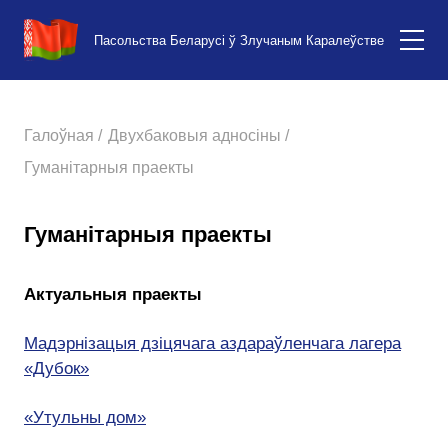
Пасольства Беларусі ў Злучаным Каралеўстве
Галоўная /
Двухбаковыя адносіны /
Гуманітарныя праекты
Гуманітарныя праекты
Актуальныя праекты
Мадэрнізацыя дзіцячага аздараўленчага лагера
«Дубок»
«Утульны дом»