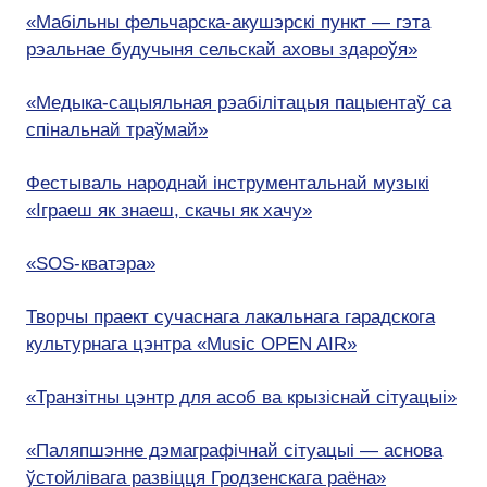
«Мабільны фельчарска-акушэрскі пункт — гэта
рэальнае будучыня сельскай аховы здароўя»
«Медыка-сацыяльная рэабілітацыя пацыентаў са
спінальнай траўмай»
Фестываль народнай інструментальнай музыкі
«Іграеш як знаеш, скачы як хачу»
«SOS-кватэра»
Творчы праект сучаснага лакальнага гарадскога
культурнага цэнтра «Music OPEN AIR»
«Транзітны цэнтр для асоб ва крызіснай сітуацыі»
«Паляпшэнне дэмаграфічнай сітуацыі — аснова
ўстойлівага развіцця Гродзенскага раёна»