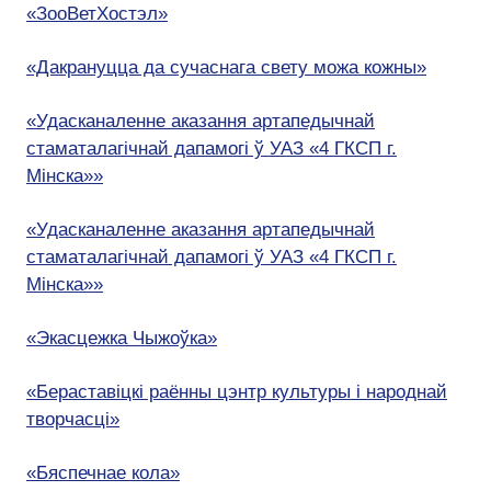
«ЗооВетХостэл»
«Дакрануцца да сучаснага свету можа кожны»
«Удасканаленне аказання артапедычнай
стаматалагічнай дапамогі ў УАЗ «4 ГКСП г.
Мінска»»
«Удасканаленне аказання артапедычнай
стаматалагічнай дапамогі ў УАЗ «4 ГКСП г.
Мінска»»
«Экасцежка Чыжоўка»
«Бераставіцкі раённы цэнтр культуры і народнай
творчасці»
«Бяспечнае кола»